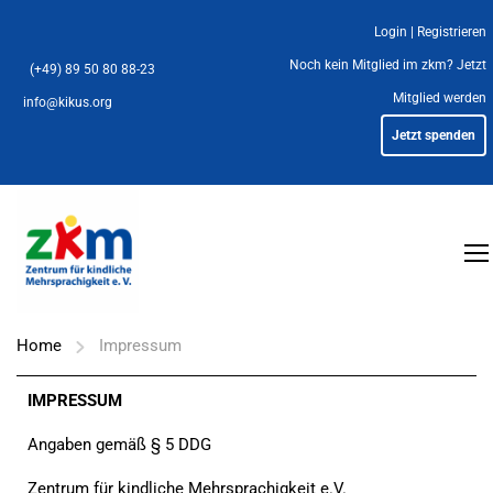
Login
|
Registrieren
Noch kein Mitglied im zkm?
Jetzt
(+49) 89 50 80 88-23
Mitglied werden
info@kikus.org
Jetzt spenden
Home
Impressum
IMPRESSUM
Angaben gemäß § 5 DDG
Zentrum für kindliche Mehrsprachigkeit e.V.