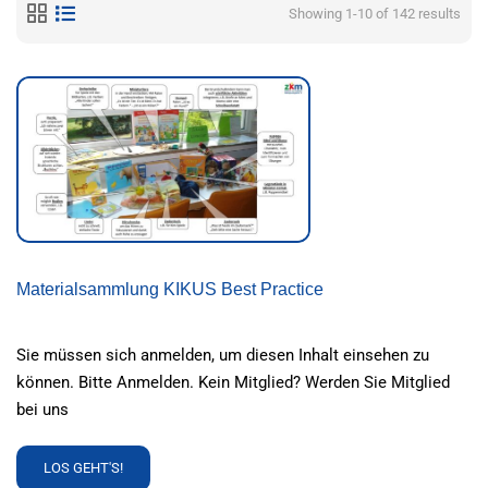
Showing 1-10 of 142 results
Materialsammlung KIKUS Best Practice
Sie müssen sich anmelden, um diesen Inhalt einsehen zu
können. Bitte Anmelden. Kein Mitglied? Werden Sie Mitglied
bei uns
READ
LOS GEHT'S!