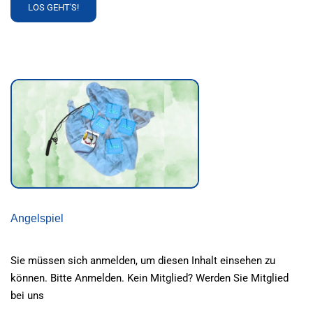
READ
LOS GEHT'S!
MORE
ABOUT
PLANUNG
VON
7
KIKUS-
STUNDEN
ZUM
STARTEN
Angelspiel
Sie müssen sich anmelden, um diesen Inhalt einsehen zu
können. Bitte Anmelden. Kein Mitglied? Werden Sie Mitglied
bei uns