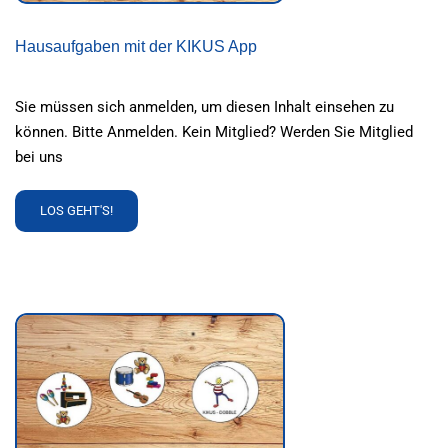
Hausaufgaben mit der KIKUS App
Sie müssen sich anmelden, um diesen Inhalt einsehen zu
können. Bitte Anmelden. Kein Mitglied? Werden Sie Mitglied
bei uns
READ
LOS GEHT'S!
MORE
ABOUT
HAUSAUFGABEN
MIT
DER
KIKUS
APP