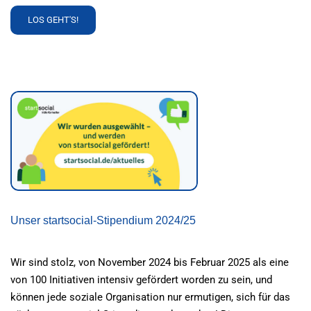
READ
LOS GEHT'S!
MORE
ABOUT
ANGELSPIEL
Unser startsocial-Stipendium 2024/25
Wir sind stolz, von November 2024 bis Februar 2025 als eine
von 100 Initiativen intensiv gefördert worden zu sein, und
können jede soziale Organisation nur ermutigen, sich für das