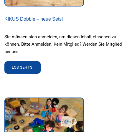
KIKUS Dobble – neue Sets!
Sie müssen sich anmelden, um diesen Inhalt einsehen zu
können. Bitte Anmelden. Kein Mitglied? Werden Sie Mitglied
bei uns
READ
LOS GEHT'S!
MORE
ABOUT
KIKUS
DOBBLE
–
NEUE
SETS!