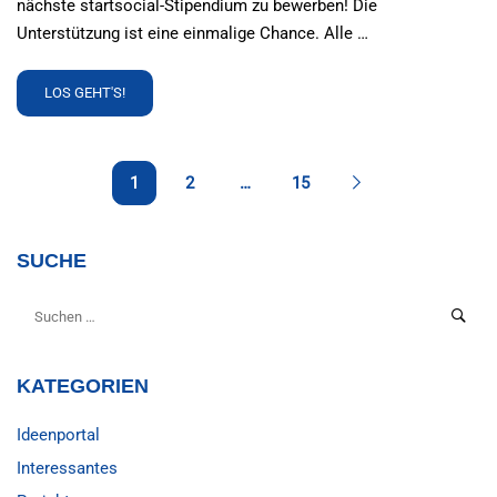
nächste startsocial-Stipendium zu bewerben! Die
Unterstützung ist eine einmalige Chance. Alle …
READ
LOS GEHT'S!
MORE
ABOUT
UNSER
STARTSOCIAL-
1
2
…
15
STIPENDIUM
2024/25
SUCHE
KATEGORIEN
Ideenportal
Interessantes