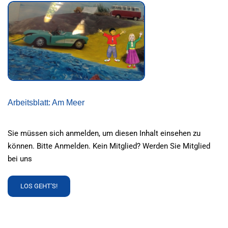
Arbeitsblatt: Am Meer
Sie müssen sich anmelden, um diesen Inhalt einsehen zu
können. Bitte Anmelden. Kein Mitglied? Werden Sie Mitglied
bei uns
READ
LOS GEHT'S!
MORE
ABOUT
ARBEITSBLATT:
AM