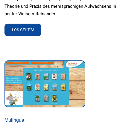
Theorie und Praxis des mehrsprachigen Aufwachsens in
bester Weise miteinander …
READ
LOS GEHT'S!
MORE
ABOUT
IFM
MEHRSPRACHIG
LEBEN:
DAS
SAGT
DIE
WISSENSCHAFT
Mulingua