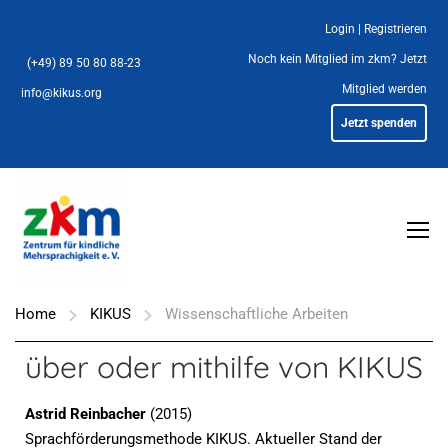
Login
|
Registrieren
Noch kein Mitglied im zkm?
Jetzt
(+49) 89 50 80 88-23
Mitglied werden
info@kikus.org
Jetzt spenden
Home
KIKUS
Wissenschaftliche Arbeiten
über oder mithilfe von KIKUS
Astrid Reinbacher
(2015)
Sprachförderungsmethode KIKUS. Aktueller Stand der