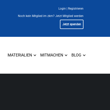
Login
|
Registrieren
Noch kein Mitglied im zkm?
Jetzt Mitglied werden
Jetzt spenden
MATERIALIEN
MITMACHEN
BLOG