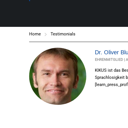
Home
Testimonials
Dr. Oliver B
EHRENMITGLIED | 
KIKUS ist das Bes
Sprachlosigkeit b
[learn_press_profi