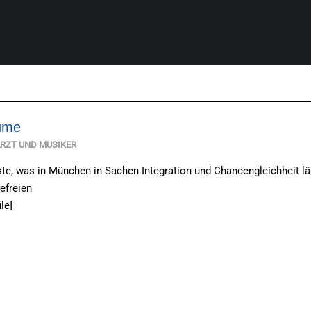
lume
ARZT UND MUSIKER
te, was in München in Sachen Integration und Chancengleichheit läuft
efreien
le]