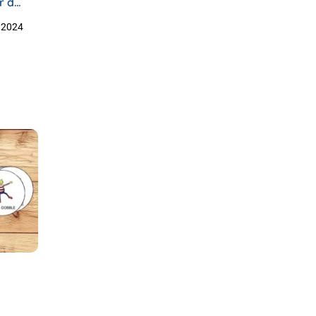
r die
 App
 2024