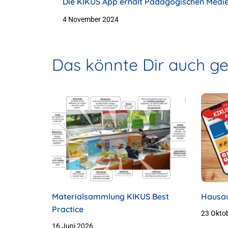
Die KIKUS App erhält Pädagogischen Medi
2024
4 November 2024
Das könnte Dir auch gef
Materialsammlung KIKUS Best
Hausau
Practice
23 Okto
16 Juni 2026