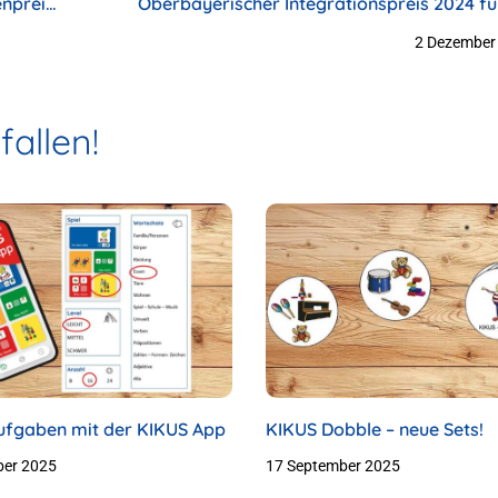
enpreis
Oberbayerischer Integrationspreis 2024 fü
KIKUS
2 Dezember
allen!
fgaben mit der KIKUS App
KIKUS Dobble – neue Sets!
ber 2025
17 September 2025