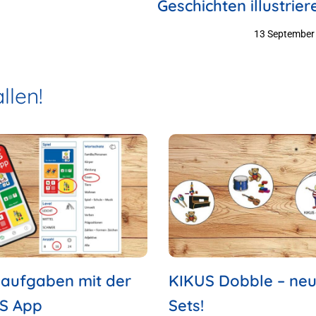
Geschichten illustrier
Storybo
13 September
llen!
aufgaben mit der
KIKUS Dobble – ne
S App
Sets!