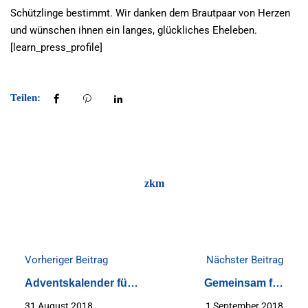
Schützlinge bestimmt. Wir danken dem Brautpaar von Herzen
und wünschen ihnen ein langes, glückliches Eheleben.
[learn_press_profile]
Teilen:
zkm
Vorheriger Beitrag
Nächster Beitrag
Adventskalender für
Gemeinsam für
gute Werke der
KIKUS interaktiv
31 August 2018
1 September 2018