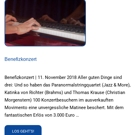
KLEIN
UND
GROSS
Benefizkonzert
Benefizkonzert | 11. November 2018 Aller guten Dinge sind
drei: Und so haben das Paranormalstringquartet (Jazz & More),
Katinka von Richter (Brahms) und Thomas Krause (Christian
Morgenstern) 100 Konzertbesuchern im ausverkauften
Movimento eine unvergessliche Matinee beschert. Mit dem
fantastischen Erlös von 3.000 Euro …
READ
LOS GEHT'S!