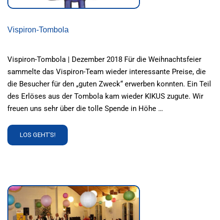
Vispiron-Tombola
Vispiron-Tombola | Dezember 2018 Für die Weihnachtsfeier
sammelte das Vispiron-Team wieder interessante Preise, die
die Besucher für den „guten Zweck“ erwerben konnten. Ein Teil
des Erlöses aus der Tombola kam wieder KIKUS zugute. Wir
freuen uns sehr über die tolle Spende in Höhe …
READ
LOS GEHT'S!
MORE
ABOUT
VISPIRON-
TOMBOLA