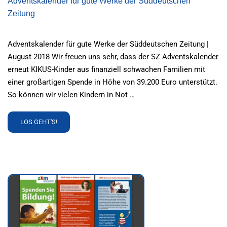
Adventskalender für gute Werke der Süddeutschen
Zeitung
Adventskalender für gute Werke der Süddeutschen Zeitung |
August 2018 Wir freuen uns sehr, dass der SZ Adventskalender
erneut KIKUS-Kinder aus finanziell schwachen Familien mit
einer großartigen Spende in Höhe von 39.200 Euro unterstützt.
So können wir vielen Kindern in Not …
READ
LOS GEHT'S!
MORE
ABOUT
ADVENTSKALENDER
FÜR
GUTE
WERKE
DER
SÜDDEUTSCHEN
ZEITUNG