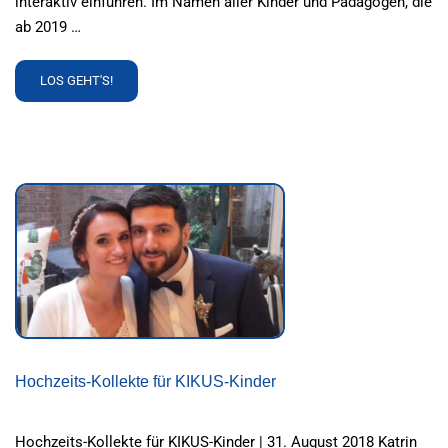
interaktiv einführen. Im Namen aller Kinder und Pädagogen, die
ab 2019 …
READ
LOS GEHT'S!
MORE
ABOUT
GEMEINSAM
FÜR
KIKUS
INTERAKTIV
Hochzeits-Kollekte für KIKUS-Kinder
Hochzeits-Kollekte für KIKUS-Kinder | 31. August 2018 Katrin