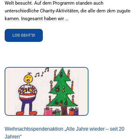
Welt besucht. Auf dem Programm standen auch
unterschiedliche Charity-Aktivitäten, die alle dem zkm zugute
kamen. Insgesamt haben wir …
READ
LOS GEHT'S!
MORE
ABOUT
EURA
INTERNATIONAL
RELOCATION
CONGRESS
MUNICH
Weihnachtsspendenaktion „Alle Jahre wieder – seit 20
Jahren“