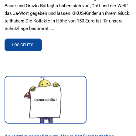
Bauer und Orazio Battaglia haben sich vor „Gott und der Welt“
das Ja-Wort gegeben und lassen KIKUS-Kinder an ihrem Glück
teilhaben: Die Kollekte in Höhe von 150 Euro ist für unsere
Schützlinge bestimmt. …
READ
LOS GEHT'S!
MORE
ABOUT
HOCHZEITS-
KOLLEKTE
FÜR
KIKUS-
KINDER