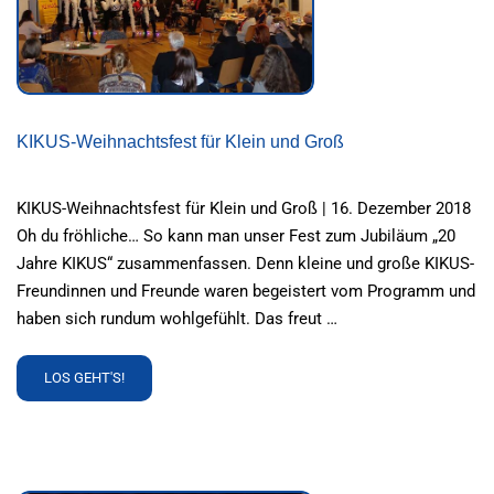
KIKUS-Weihnachtsfest für Klein und Groß
KIKUS-Weihnachtsfest für Klein und Groß | 16. Dezember 2018
Oh du fröhliche… So kann man unser Fest zum Jubiläum „20
Jahre KIKUS“ zusammenfassen. Denn kleine und große KIKUS-
Freundinnen und Freunde waren begeistert vom Programm und
haben sich rundum wohlgefühlt. Das freut …
READ
LOS GEHT'S!
MORE
ABOUT
KIKUS-
WEIHNACHTSFEST
FÜR