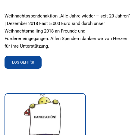
Weihnachtsspendenaktion „Alle Jahre wieder – seit 20 Jahren“
| Dezember 2018 Fast 5.000 Euro sind durch unser
Weihnachtsmailing 2018 an Freunde und
Förderer eingegangen. Allen Spendern danken wir von Herzen
für ihre Unterstützung.
READ
LOS GEHT'S!
MORE
ABOUT
WEIHNACHTSSPENDENAKTION
„ALLE
JAHRE
WIEDER
–
SEIT
20
JAHREN“