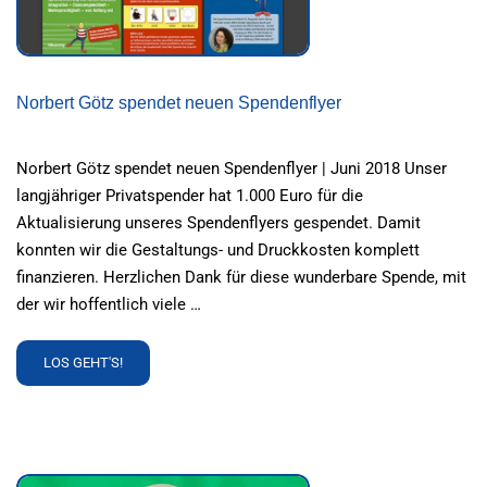
Norbert Götz spendet neuen Spendenflyer
Norbert Götz spendet neuen Spendenflyer | Juni 2018 Unser
langjähriger Privatspender hat 1.000 Euro für die
Aktualisierung unseres Spendenflyers gespendet. Damit
konnten wir die Gestaltungs- und Druckkosten komplett
finanzieren. Herzlichen Dank für diese wunderbare Spende, mit
der wir hoffentlich viele …
READ
LOS GEHT'S!
MORE
ABOUT
NORBERT
GÖTZ
SPENDET